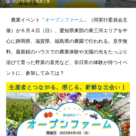
2023.05.08
農業と食
農業イベント「
オープンファーム
」（同実行委員会主
催）が６月４日（日）、愛知県東部の東三河エリアを中
心に静岡県、滋賀県、福島県の農園で行われる。見学無
料。最新鋭のハウスでの農業体験や太陽の光をたっぷり
浴びて育った野菜の直売など、非日常の体験が待つイベ
ントに、参加してみては？