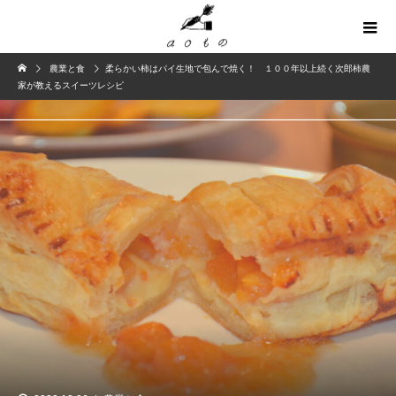
農業と食
柔らかい柿はパイ生地で包んで焼く！ １００年以上続く次郎柿農
家が教えるスイーツレシピ