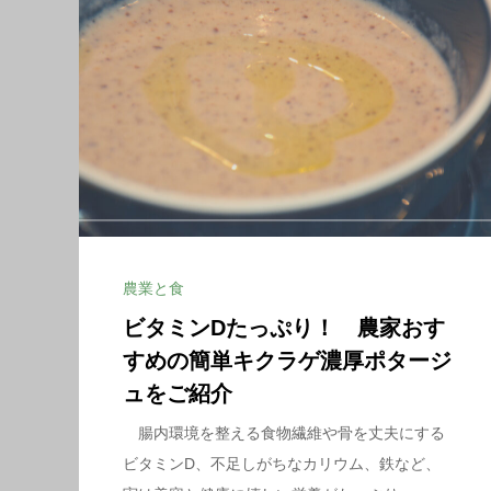
農業と食
ビタミンDたっぷり！ 農家おす
すめの簡単キクラゲ濃厚ポタージ
ュをご紹介
腸内環境を整える食物繊維や骨を丈夫にする
ビタミンD、不足しがちなカリウム、鉄など、