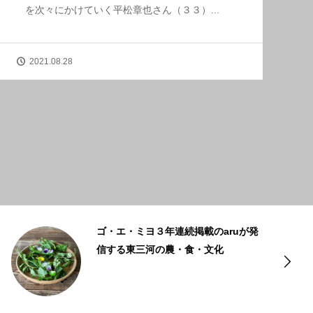
を次々にかけていく平松章也さん（３３）...
2021.08.28
物価の優等生・卵の安さではなく付加
価値で消費拡大、渥美半島のイラコフ
ァーム