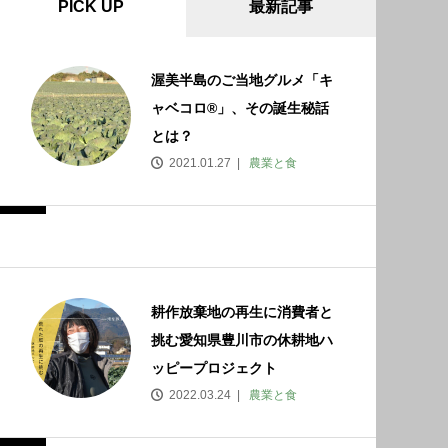
PICK UP
最新記事
渥美半島のご当地グルメ「キ
ャベコロ®」、その誕生秘話
とは？
2021.01.27
農業と食
耕作放棄地の再生に消費者と
挑む愛知県豊川市の休耕地ハ
ッピープロジェクト
2022.03.24
農業と食