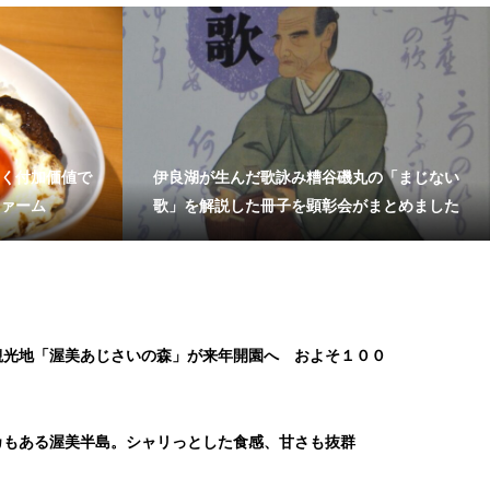
く付加価値で
伊良湖が生んだ歌詠み糟谷磯丸の「まじない
ァーム
歌」を解説した冊子を顕彰会がまとめました
観光地「渥美あじさいの森」が来年開園へ およそ１００
カもある渥美半島。シャリっとした食感、甘さも抜群