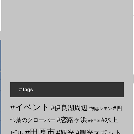
#Tags
#イベント
#伊良湖周辺
#四
#初恋レモン
#恋路ヶ浜
#水上
つ葉のクローバー
#東三河
#田原市
#観光
#観光スポット
ビル