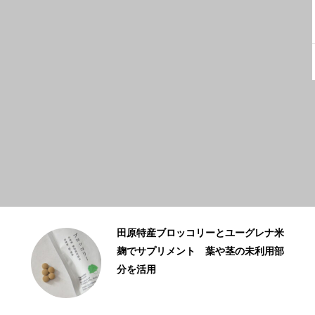
ゴ・エ・ミヨ３年連続掲載のaruが発
信する東三河の農・食・文化