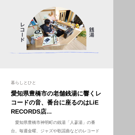
暮らしとひと
愛知県豊橋市の老舗銭湯に響くレ
コードの音、番台に座るのはLiE
RECORDS店...
愛知県豊橋市神明町の銭湯「人蔘湯」の番
台。毎週金曜、ジャズや歌謡曲などのレコード