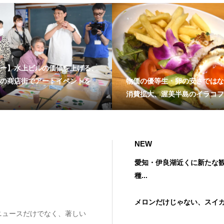
ー】水上ビルの価値を上げる、
の商店街でアートイベントを
物価の優等生・卵の安さではな
消費拡大、渥美半島のイラコフ
NEW
愛知・伊良湖近くに新たな
種...
メロンだけじゃない、スイ
ニュースだけでなく、著しい