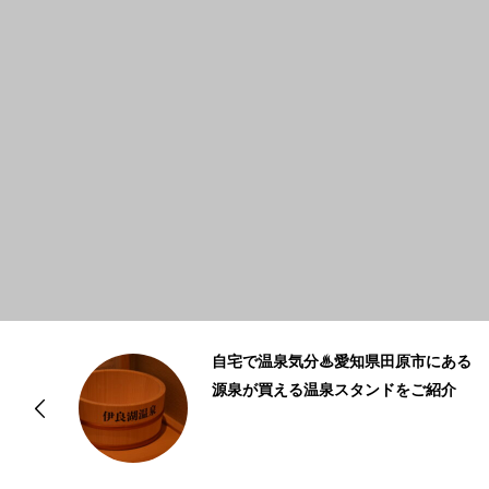
る
田原特産ブロッコリーとユーグレナ米
麹でサプリメント 葉や茎の未利用部
分を活用