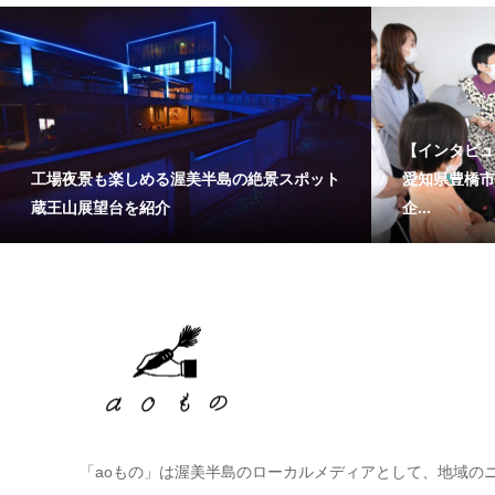
【インタビュ
工場夜景も楽しめる渥美半島の絶景スポット
愛知県豊橋市
蔵王山展望台を紹介
企...
「aoもの」は渥美半島のローカルメディアとして、地域の